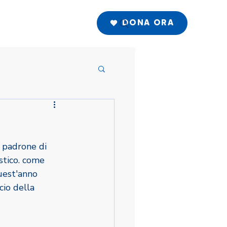
DONA ORA
 padrone di 
stico. come 
uest'anno 
io della 