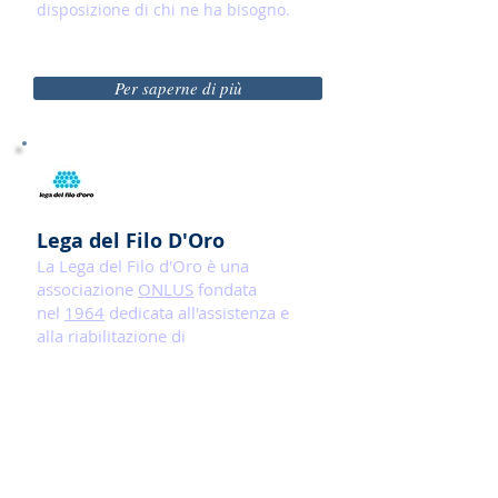
disposizione di chi ne ha bisogno.
Per saperne di più
Lega del Filo D'Oro
La Lega del Filo d'Oro è una
associazione
ONLUS
fondata
nel
1964
dedicata all'assistenza e
alla riabilitazione di
persone
sordocieche
.
Per saperne di più